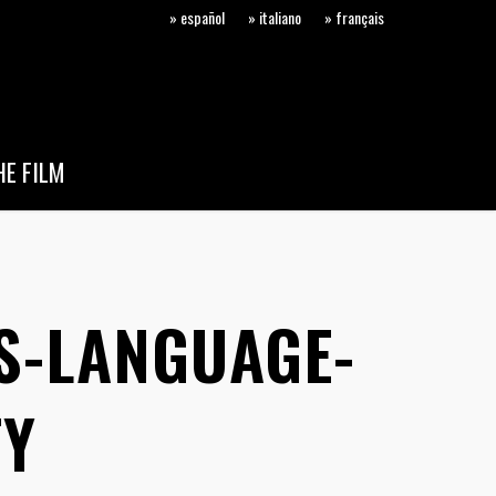
» español
» italiano
» français
E FILM
S-LANGUAGE-
TY